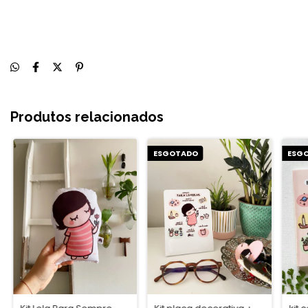
Produtos relacionados
ESGOTADO
ESG