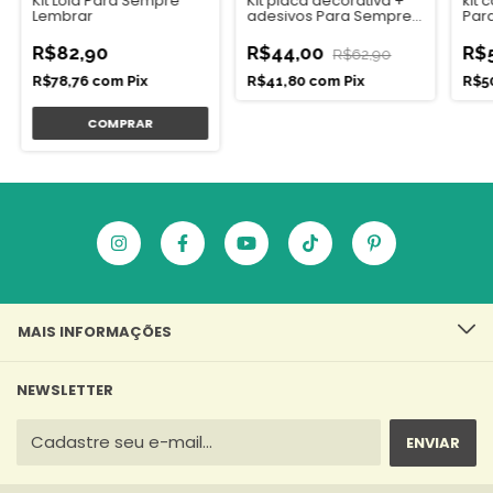
Kit placa decorativa +
Kit Lola Para Sempre
kit 
adesivos Para Sempre
Lembrar
Par
Lembrar
R$44,00
R$82,90
R$
R$62,90
R$41,80
com
Pix
R$78,76
com
Pix
R$5
MAIS INFORMAÇÕES
NEWSLETTER