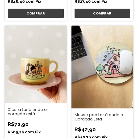
R$46,46
com
Pix
R$27,46
com
Pix
Xícara Lar é onde o
coração está
Mouse pad Lar é onde o
Coração Está
R$72,90
R$42,90
R$69,26
com
Pix
R$40,76
com
Pix