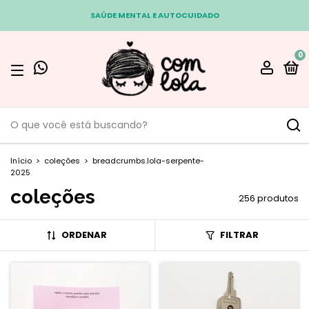
SAÚDE MENTAL E AUTOCUIDADO
0
Início
>
coleções
>
breadcrumbs.lola-serpente-
2025
coleções
256 produtos
ORDENAR
FILTRAR