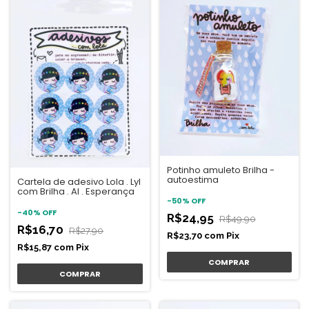
Potinho amuleto Brilha -
autoestima
Cartela de adesivo Lola . Lyl
com Brilha . Al . Esperança
-
50
%
OFF
-
40
%
OFF
R$24,95
R$49,90
R$16,70
R$27,90
R$23,70
com
Pix
R$15,87
com
Pix