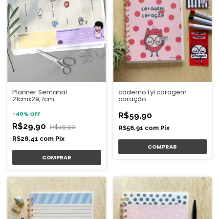
Planner Semanal
caderno Lyl coragem
21cmx29,7cm
coração
-
40
%
OFF
R$59,90
R$29,90
R$49,90
R$56,91
com
Pix
R$28,41
com
Pix