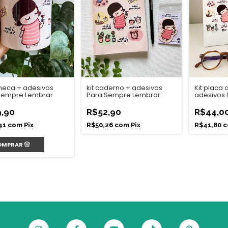
aneca + adesivos
Kit placa 
kit caderno + adesivos
Sempre Lembrar
adesivos
Para Sempre Lembrar
Lembrar
,90
R$44,0
R$52,90
41
com
Pix
R$41,80
c
R$50,26
com
Pix