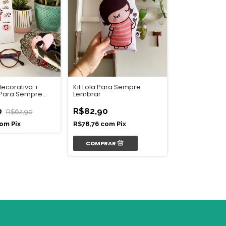
decorativa +
Kit Lola Para Sempre
 Para Sempre
Lembrar
0
R$82,90
R$62,90
om
Pix
R$78,76
com
Pix