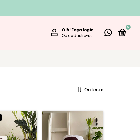
0
Olá!
Faça login
Ou cadastre-se
Ordenar