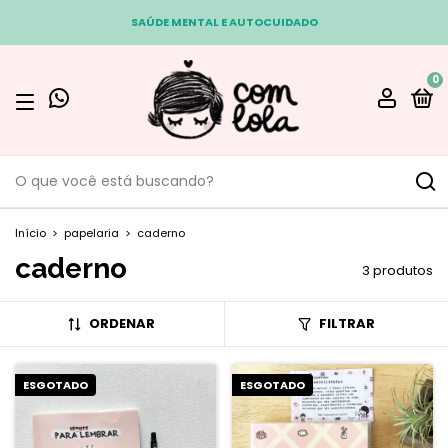
SAÚDE MENTAL E AUTOCUIDADO
0
Início
>
papelaria
>
caderno
caderno
3 produtos
ORDENAR
FILTRAR
ESGOTADO
ESGOTADO