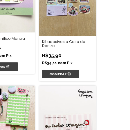
nílico Mantra
Kit adesivos a Casa de
Dentro
0
R$35,90
om
Pix
R$34,11
com
Pix