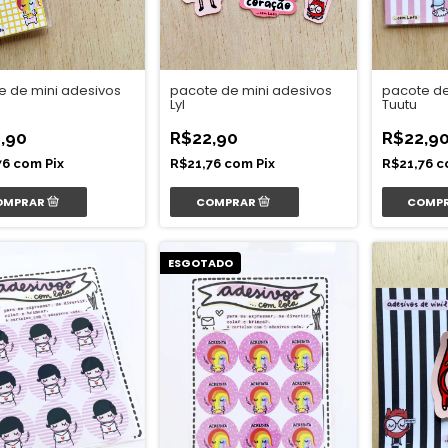
pacote de mini adesivos
e de mini adesivos
pacote de
Lyl
Tuutu
R$22,90
,90
R$22,9
R$21,76
com
Pix
76
com
Pix
R$21,76
c
ESGOTADO