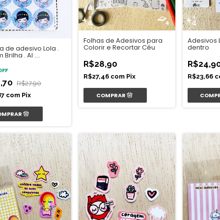
Folhas de Adesivos para
Adesivos 
Colorir e Recortar Céu
dentro
a de adesivo Lola .
 Brilha . Al .
ança
R$28,90
R$24,9
OFF
R$27,46
com
Pix
R$23,66
c
,70
R$27,90
87
com
Pix