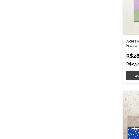
Adesiv
Frase
R$28
R$27,