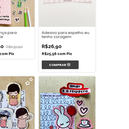
Adesivo para espelho eu
ança para
tenho coragem
ar
R$26,90
90
R$139,90
R$25,56
com
Pix
com
Pix