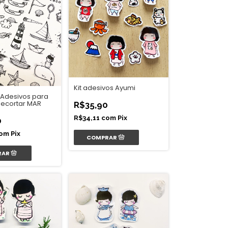
Kit adesivos Ayumi
 Adesivos para
 Recortar MAR
R$35,90
R$34,11
com
Pix
0
om
Pix