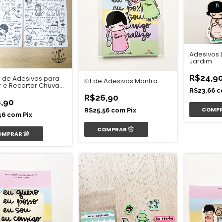
Adesivos 
Jardim
R$24,9
s de Adesivos para
Kit de Adesivos Mantra
r e Recortar Chuva
R$23,66
c
ntro
R$26,90
,90
R$25,56
com
Pix
46
com
Pix