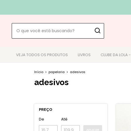
VEJA TODOS OS PRODUTOS
LIVROS
CLUBE DA LOLA 
Início
>
papelaria
>
adesivos
adesivos
PREÇO
De
Até
APLICAR