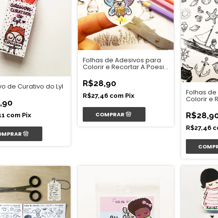
Folhas de Adesivos para
Colorir e Recortar A Poesia
do Jardim
R$28,90
o de Curativo do Lyl
Folhas de
R$27,46
com
Pix
Colorir e
,90
R$28,9
11
com
Pix
R$27,46
c