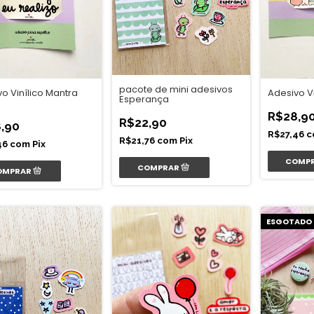
pacote de mini adesivos
o Vinílico Mantra
Adesivo Vi
Esperança
R$28,9
R$22,90
,90
R$27,46
c
R$21,76
com
Pix
46
com
Pix
ESGOTADO