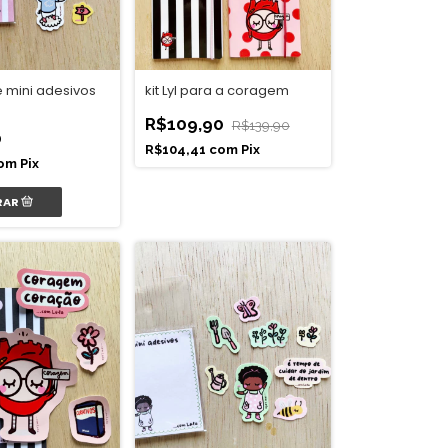
kit Lyl para a coragem
 mini adesivos
R$109,90
R$139,90
0
R$104,41
com
Pix
om
Pix