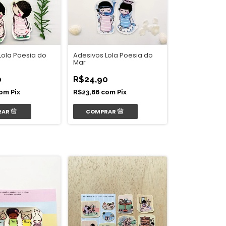
Lola Poesia do
Adesivos Lola Poesia do
Mar
0
R$24,90
om
Pix
R$23,66
com
Pix