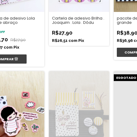
a de adesivo Lola
Cartela de adesivo Brilha .
pacote de
 e abraço
Joaquim . Lola . Dôdu
grande
OFF
R$27,90
R$38,9
,70
R$27,90
R$26,51
com
Pix
R$36,96
c
87
com
Pix
ESGOTADO