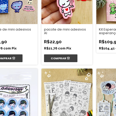
e de mini adesivos
pacote de mini adesivos
Kit Esper
Al
esperanç
,90
R$22,90
R$109,
76
com
Pix
R$21,76
com
Pix
R$104,41