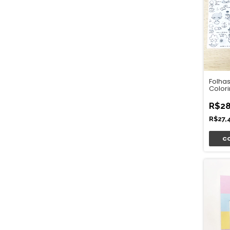
Folha
Colori
de De
R$28
R$27,