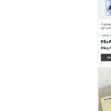
Cartel
Lyl com
Esper
-
40
%
R$16
R$15,