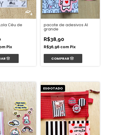
Lola Céu de
pacote de adesivos Al
grande
0
R$38,90
om
Pix
R$36,96
com
Pix
ESGOTADO