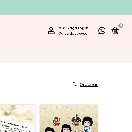
0
Olá!
Faça login
Ou cadastre-se
Ordenar