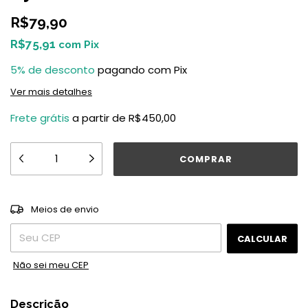
R$79,90
R$75,91
com
Pix
5% de desconto
pagando com Pix
Ver mais detalhes
Frete grátis
a partir de
R$450,00
ALTERAR CEP
Entregas para o CEP:
Meios de envio
CALCULAR
Não sei meu CEP
Descrição