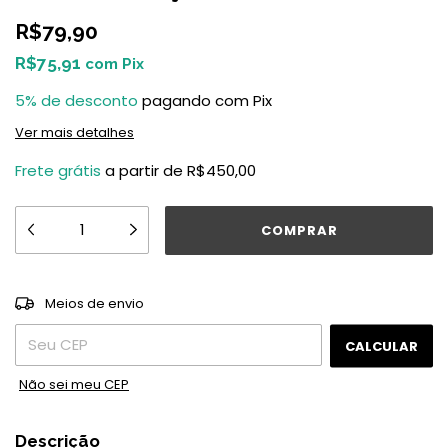
R$79,90
R$75,91
com
Pix
5% de desconto
pagando com Pix
Ver mais detalhes
Frete grátis
a partir de
R$450,00
ALTERAR CEP
Entregas para o CEP:
Meios de envio
CALCULAR
Não sei meu CEP
Descrição