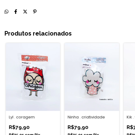
Produtos relacionados
Lyl . coragem
Ninha . criatividade
Kik 
R$79,90
R$79,90
R$
R$75,91
com
Pix
R$75,91
com
Pix
R$7