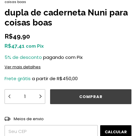
coisas boas
dupla de caderneta Nuni para
coisas boas
R$49,90
R$47,41
com
Pix
5% de desconto
pagando com Pix
Ver mais detalhes
Frete grátis
a partir de
R$450,00
ALTERAR CEP
Entregas para o CEP:
Meios de envio
CALCULAR