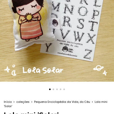
Início
>
coleções
>
Pequena Enciclopédia da Vida, do Céu
>
Lola mini
'Solar'