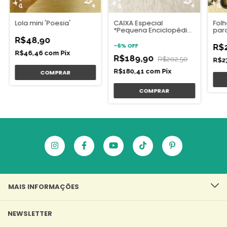
Lola mini 'Poesia'
CAIXA Especial
Fol
*Pequena Enciclopédia
para
da vida, do céu*
Céu
R$48,90
-
6
%
OFF
R$
R$46,46
com
Pix
R$189,90
R$202,50
R$2
R$180,41
com
Pix
MAIS INFORMAÇÕES
NEWSLETTER