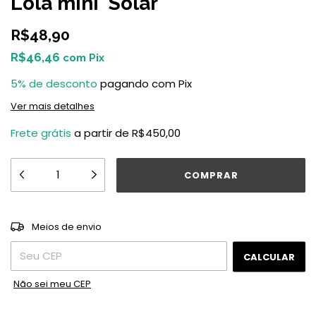
Lola mini 'Solar'
R$48,90
R$46,46
com
Pix
5% de desconto
pagando com Pix
Ver mais detalhes
Frete grátis
a partir de
R$450,00
ALTERAR CEP
Entregas para o CEP:
Meios de envio
CALCULAR
Não sei meu CEP