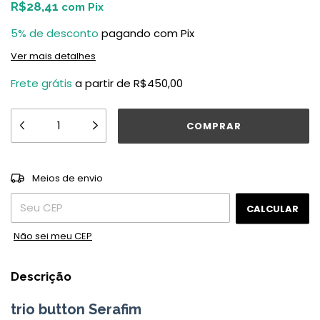
R$28,41
com
Pix
5% de desconto
pagando com Pix
Ver mais detalhes
Frete grátis
a partir de
R$450,00
ALTERAR CEP
Entregas para o CEP:
Meios de envio
CALCULAR
Não sei meu CEP
Descrição
trio button Serafim