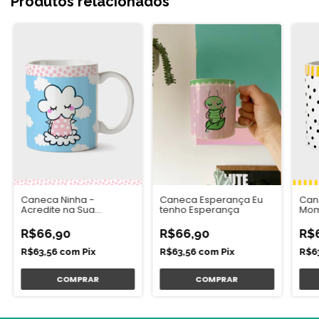
Produtos relacionados
Caneca Ninha -
Caneca Esperança Eu
Cane
Acredite na Sua
tenho Esperança
Mom
Capacidade
R$66,90
R$66,90
R$
R$63,56
com
Pix
R$63,56
com
Pix
R$6