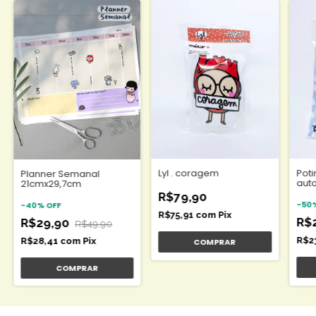
papel offset branco 90 g/m
Veja todos os produtos do Serafim aqui.
//
Lyl . coragem
Poti
Planner Semanal
aut
21cmx29,7cm
R$79,90
-
50
-
40
%
OFF
R$75,91
com
Pix
R$
R$29,90
R$49,90
R$2
R$28,41
com
Pix