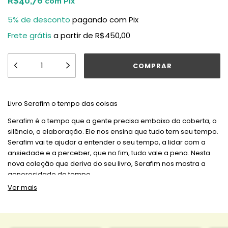
R$40,76
com
Pix
5% de desconto
pagando com Pix
Frete grátis
a partir de
R$450,00
Livro Serafim o tempo das coisas
Serafim é o tempo que a gente precisa embaixo da coberta, o
silêncio, a elaboração. Ele nos ensina que tudo tem seu tempo.
Serafim vai te ajudar a entender o seu tempo, a lidar com a
ansiedade e a perceber, que no fim, tudo vale a pena. Nesta
nova coleção que deriva do seu livro, Serafim nos mostra a
generosidade do tempo.
Ver mais
livro 'Tempo das coisas', onde o Serafim nos mostra de forma
poética e sensível tempos que nem sempre nos damos conta.
impresso no Brasil