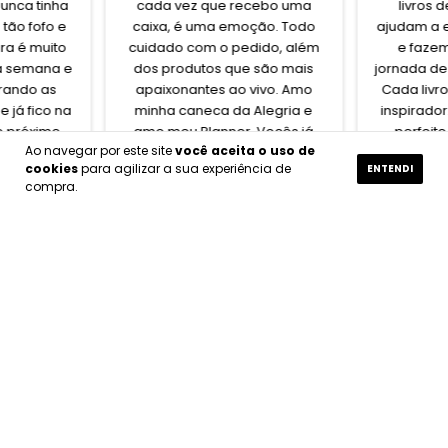
unca tinha
cada vez que recebo uma
livros 
 tão fofo e
caixa, é uma emoção. Todo
ajudam a 
ora é muito
cuidado com o pedido, além
e faze
 a semana e
dos produtos que são mais
jornada de
rando as
apaixonantes ao vivo. Amo
Cada livro
 já fico na
minha caneca da Alegria e
inspirador
o próximo.
amo meu Planner. Vocês já
perfeit
Ao navegar por este site
você aceita o uso de
fazem parte da minha rotina.
pessoas e
cookies
para agilizar a sua experiência de
ENTENDI
por comp
compra.
vocês
comlola
Ver perfil