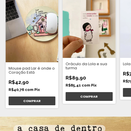
Lola
Oráculo da Lola e sua
turma ​
Mouse pad Lar é onde o
Coração Está
R$
R$89,90
R$7
R$42,90
R$85,41
com
Pix
R$40,76
com
Pix