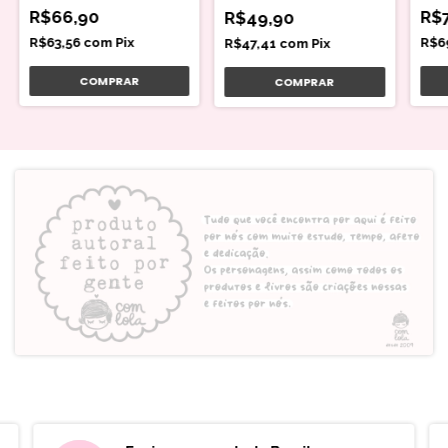
R$66,90
R$
R$49,90
R$63,56
com
Pix
R$6
R$47,41
com
Pix