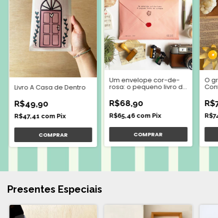
Um envelope cor-de-
O gr
rosa: o pequeno livro da
Cont
Livro A Casa de Dentro
coragem
Lola
R$68,90
R$
R$49,90
R$65,46
com
Pix
R$7
R$47,41
com
Pix
Presentes Especiais