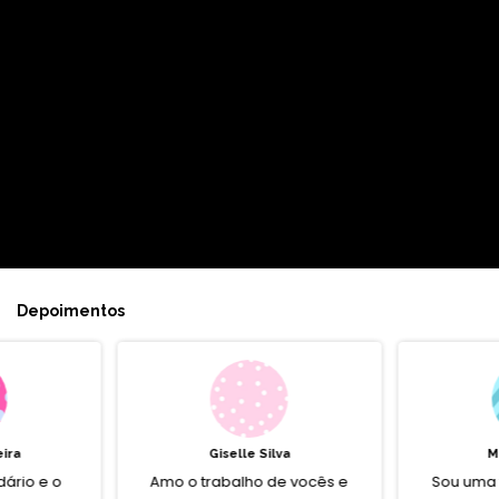
Depoimentos
eira
Giselle Silva
M
ário e o
Amo o trabalho de vocês e
Sou uma 