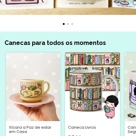
Canecas para todos os momentos
Xícara a Paz de estar
Caneca Livros
Can
em Casa
Segu